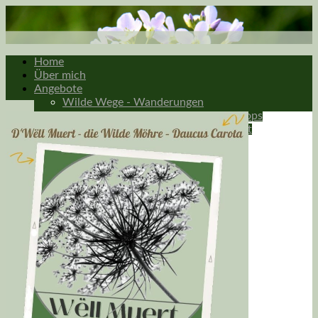
Home
Über mich
Angebote
Wilde Wege - Wanderungen
Wilde Werkstatt - Kochen & Workshops
Wildpflanzen und Naturerleben Privat
Kalendar
W-Fragen
Kontakt