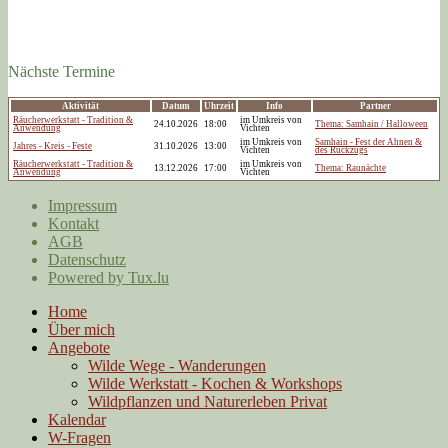
Nächste Termine
Aktivität
Datum
Uhrzeit
Info
Partner
Räucherwerkstatt - Tradition &
im Umkreis von
24.10.2026
18:00
Thema: Samhain / Halloween
Anwendung
Vichten
im Umkreis von
Samhain - Fest der Ahnen &
Jahres - Kreis - Feste
31.10.2026
13:00
Vichten
des Rückzugs
Räucherwerkstatt - Tradition &
im Umkreis von
13.12.2026
17:00
Thema: Raunächte
Anwendung
Vichten
Impressum
Kontakt
AGB
Datenschutz
Powered by Tux.lu
Home
Über mich
Angebote
Wilde Wege - Wanderungen
Wilde Werkstatt - Kochen & Workshops
Wildpflanzen und Naturerleben Privat
Kalendar
W-Fragen