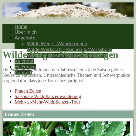
Home
Über mich
Angebote
Wilde Wege - Wanderungen
Wilde Werkstatt - Kochen & Workshops
Wilde Wege - Wanderungen
Wildpflanzen und Naturerleben Privat
Kalendar
W-Fragen
Die Wanderungen folgen den Jahreszeiten – jede Saison gibt es
Kontakt
Neues zu entdecken. Unterschiedliche Themen und Schwerpunkte
sorgen dafür, dass jede Tour einzigartig ist.
Frauen Zeiten
Saisonale Wildpflanzenwanderung
Mehr-ist-Mehr-Wildpflanzen-Tour
Frauen Zeiten