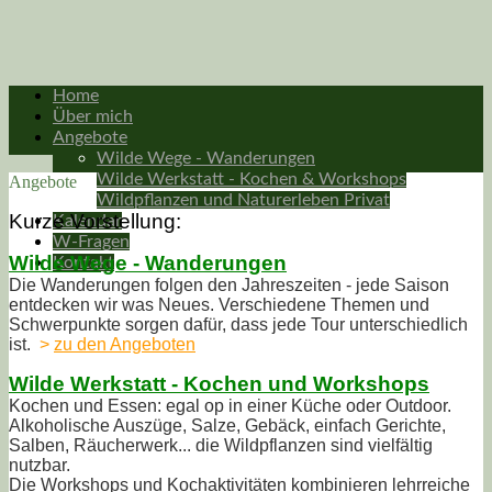
Home
Über mich
Angebote
Wilde Wege - Wanderungen
Wilde Werkstatt - Kochen & Workshops
Angebote
Wildpflanzen und Naturerleben Privat
Kurze Vorstellung:
Kalendar
W-Fragen
Wilde Wege - Wanderungen
Kontakt
Die Wanderungen folgen den Jahreszeiten - jede Saison
entdecken wir was Neues. Verschiedene Themen und
Schwerpunkte sorgen dafür, dass jede Tour unterschiedlich
ist.
>
zu den Angeboten
Wilde Werkstatt - Kochen und Workshops
Kochen und Essen: egal op in einer Küche oder Outdoor.
Alkoholische Auszüge, Salze, Gebäck, einfach Gerichte,
Salben, Räucherwerk... die Wildpflanzen sind vielfältig
nutzbar.
Die Workshops und Kochaktivitäten kombinieren lehrreiche