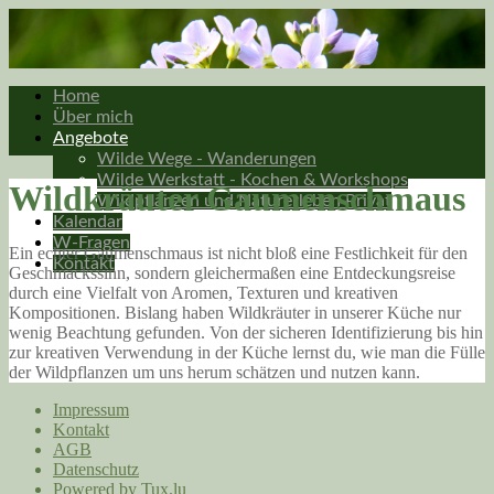
Home
Über mich
Angebote
Wilde Wege - Wanderungen
Wilde Werkstatt - Kochen & Workshops
Wildkräuter Gaumenschmaus
Wildpflanzen und Naturerleben Privat
Kalendar
W-Fragen
Ein echter Gaumenschmaus ist nicht bloß eine Festlichkeit für den
Kontakt
Geschmackssinn, sondern gleichermaßen eine Entdeckungsreise
durch eine Vielfalt von Aromen, Texturen und kreativen
Kompositionen. Bislang haben Wildkräuter in unserer Küche nur
wenig Beachtung gefunden. Von der sicheren Identifizierung bis hin
zur kreativen Verwendung in der Küche lernst du, wie man die Fülle
der Wildpflanzen um uns herum schätzen und nutzen kann.
Impressum
Kontakt
AGB
Datenschutz
Powered by Tux.lu