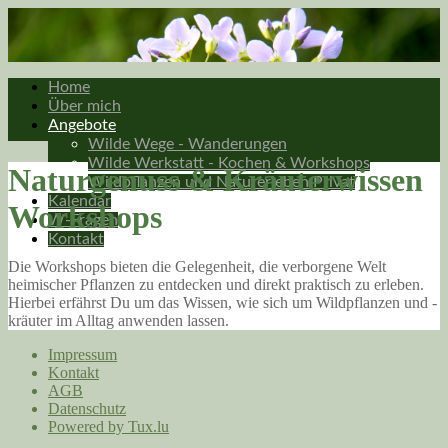
Home
Über mich
Angebote
Wilde Wege - Wanderungen
Wilde Werkstatt - Kochen & Workshops
Naturgenuss & Kräuterwissen
Wildpflanzen und Naturerleben Privat
Kalendar
Workshops
W-Fragen
Kontakt
Die Workshops bieten die Gelegenheit, die verborgene Welt
heimischer Pflanzen zu entdecken und direkt praktisch zu erleben.
Hierbei erfährst Du um das Wissen, wie sich um Wildpflanzen und -
kräuter im Alltag anwenden lassen.
Impressum
Kontakt
AGB
Datenschutz
Powered by Tux.lu