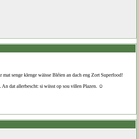
ar mat senge klenge wäisse Bléien an dach eng Zort Superfood!
 dat allerbescht: si wiisst op sou villen Plazen. ☺️