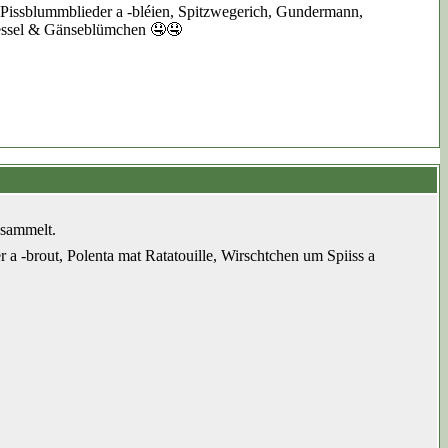
 Pissblummblieder a -bléien, Spitzwegerich, Gundermann,
nnessel & Gänseblümchen 🤤🤤
esammelt.
a -brout, Polenta mat Ratatouille, Wirschtchen um Spiiss a