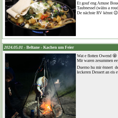
Et gouf eng Amuse Bouch
Taubnessel (wäiss a rou
De nächste RV kënnt 😉
2024.05.01
- Beltane - Kachen um Feier
Wat e flotten Owend 🤩
Mir waren zesummen een 
Duerno hu mir ënnert de
leckeren Dessert an eis e