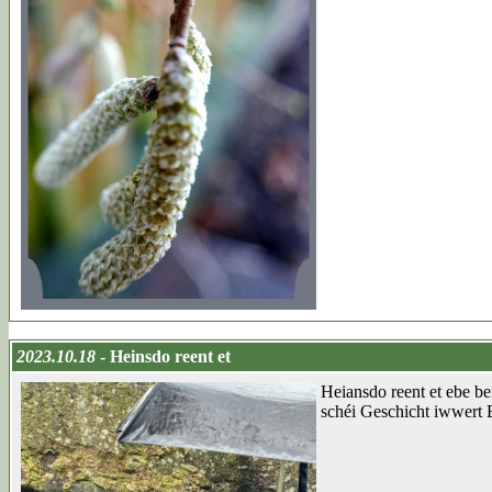
2023.10.18
- Heinsdo reent et
Heiansdo reent et ebe b
schéi Geschicht iwwert 