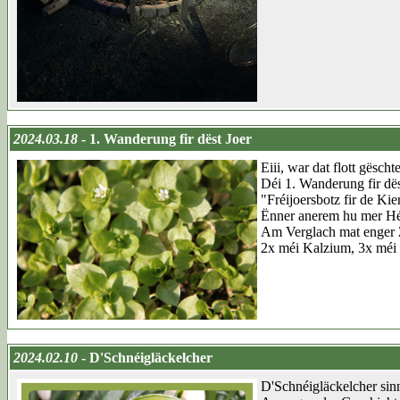
2024.03.18
- 1. Wanderung fir dëst Joer
Eiii, war dat flott gëscht
Déi 1. Wanderung fir d
"Fréijoersbotz fir de Ki
Ënner anerem hu mer Hén
Am Verglach mat enger 
2x méi Kalzium, 3x méi M
2024.02.10
- D'Schnéigläckelcher
D'Schnéigläckelcher sinn