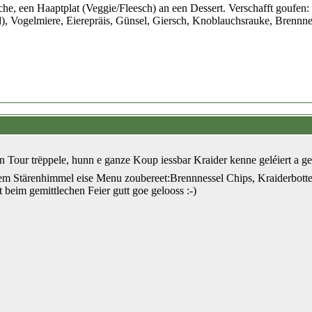
e, een Haaptplat (Veggie/Fleesch) an een Dessert. Verschafft goufen:
d), Vogelmiere, Eierepräis, Günsel, Giersch, Knoblauchsrauke, Bren
Tour trëppele, hunn e ganze Koup iessbar Kraider kenne geléiert a g
m Stärenhimmel eise Menu zoubereet:Brennnessel Chips, Kraiderbotter 
t beim gemittlechen Feier gutt goe gelooss :-)