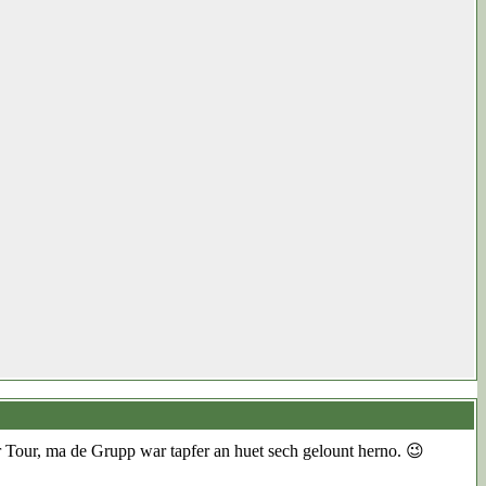
r Tour, ma de Grupp war tapfer an huet sech gelount herno. 😉