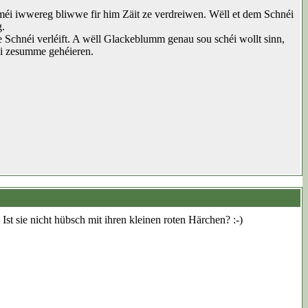
 méi iwwereg bliwwe fir him Zäit ze verdreiwen. Wëll et dem Schnéi
.
 Schnéi verléift. A wëll Glackeblumm genau sou schéi wollt sinn,
 si zesumme gehéieren.
st sie nicht hübsch mit ihren kleinen roten Härchen? :-)