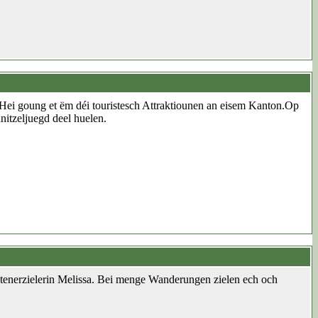
Hei goung et ëm déi touristesch Attraktiounen an eisem Kanton.Op
itzeljuegd deel huelen.
htenerzielerin Melissa. Bei menge Wanderungen zielen ech och