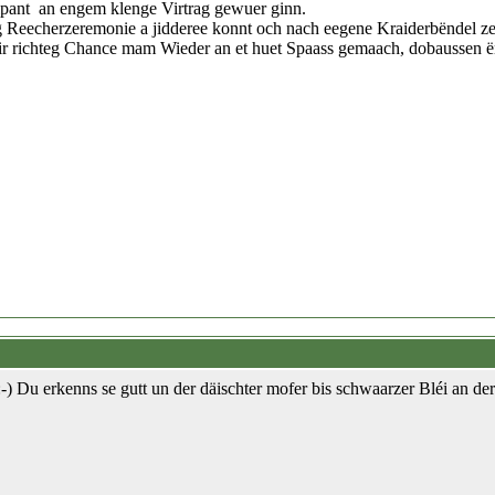
icipant an engem klenge Virtrag gewuer ginn.
g Reecherzeremonie a jidderee konnt och nach eegene Kraiderbëndel z
ir richteg Chance mam Wieder an et huet Spaass gemaach, dobaussen ë
:-) Du erkenns se gutt un der däischter mofer bis schwaarzer Bléi an de