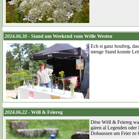
2024.06.30
- Stand um Weekend vum Wëlle Westen
Ech si ganz houfreg, da
menge Stand konnte Leit
2024.06.22
- Wëll & Feiereg
Dëse Wëll & Feiereg war
gären al Legenden oder M
Dobaussen um Feier ze k