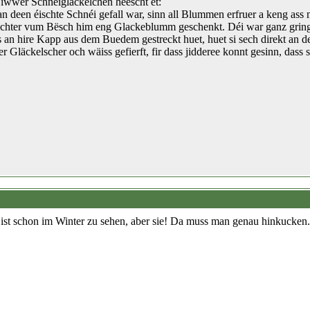
 iwwer Schnéigläckelchen heescht et:
n deen éischte Schnéi gefall war, sinn all Blummen erfruer a keng ass
schter vum Bësch him eng Glackeblumm geschenkt. Déi war ganz gring
n hire Kapp aus dem Buedem gestreckt huet, huet si sech direkt an de
er Gläckelscher och wäiss gefierft, fir dass jidderee konnt gesinn, dass
 ist schon im Winter zu sehen, aber sie! Da muss man genau hinkucken. I