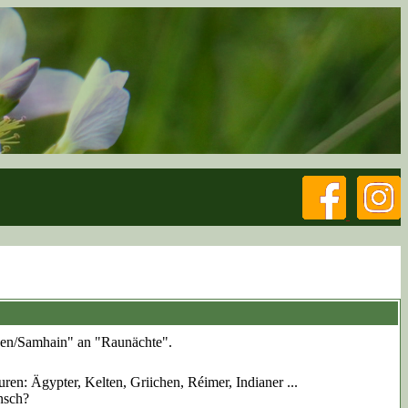
en/Samhain" an "Raunächte".
ren: Ägypter, Kelten, Griichen, Réimer, Indianer ...
nsch?