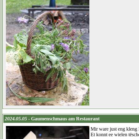
2024.05.05
- Gaumenschmaus am Restaurant
Mir ware just eng kleng 
Et konnt ee wielen tësch