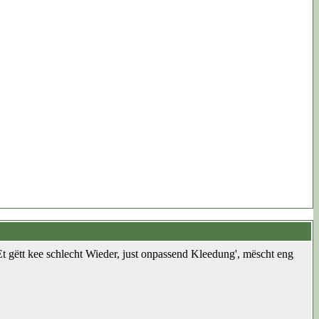
t gëtt kee schlecht Wieder, just onpassend Kleedung', mëscht eng