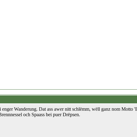
ei enger Wanderung. Dat ass awer nitt schlëmm, wëll ganz nom Motto 'E
Brennnessel och Spaass bei puer Drëpsen.