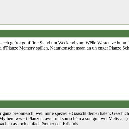
ss ech gefrot gouf fir e Stand um Weekend vum Wëlle Westen ze hunn. 
, d'Planze Memory spillen, Naturkonscht maan an un enger Planze Schn
 ganz besonnesch, wëll mir e spezielle Gaascht derbäi haten: Geschic
ythen iwwert Planzen, awer nitt sou schéin a sou gutt wéi Melissa ;-)
achen ass och einfach ëmmer een Erliefnis