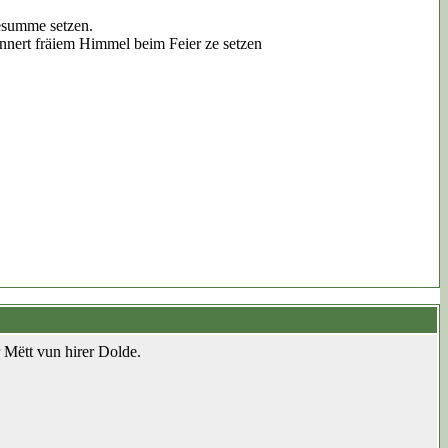
esumme setzen.
nnert fräiem Himmel beim Feier ze setzen
r Mëtt vun hirer Dolde.