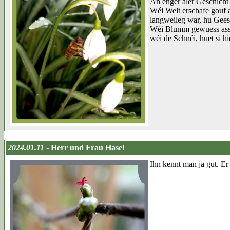
An enger aler Geschicht
Wéi Welt erschafe gouf a
langweileg war, hu Gee
Wéi Blumm gewuess ass a
wéi de Schnéi, huet si hi
2024.01.11
- Herr und Frau Hasel
Ihn kennt man ja gut. Er