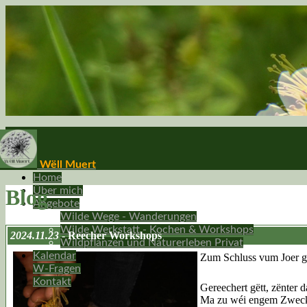
Wëll Muert
Home
Blog
Über mich
Angebote
Wilde Wege - Wanderungen
Wilde Werkstatt - Kochen & Workshops
2024.11.23
- Reecher Workshops
Wildpflanzen und Naturerleben Privat
Kalendar
Zum Schluss vum Joer g
W-Fragen
Kontakt
Gereechert gëtt, zënter 
Ma zu wéi engem Zweck?