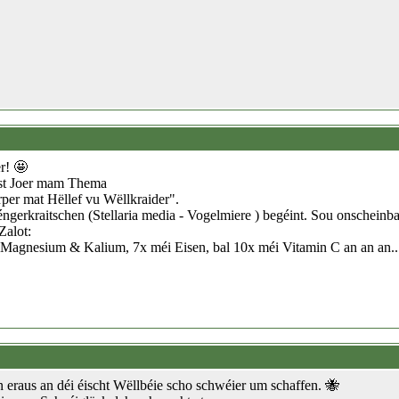
er! 🤩
ëst Joer mam Thema
erper mat Hëllef vu Wëllkraider".
gerkraitschen (Stellaria media - Vogelmiere ) begéint. Sou onscheinb
Zalot:
agnesium & Kalium, 7x méi Eisen, bal 10x méi Vitamin C an an an... An
 eraus an déi éischt Wëllbéie scho schwéier um schaffen. 🐝