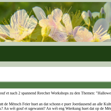
ouf et nach 2 spannend Reecher Workshops zu den Themen: "Hallowe
datt de Mënsch Feier huet an dat schonn e puer Joerdausend an alle Kultu
 An wéi gouf et ugewannt? An wéi eng Wierkung huet dat op de Më