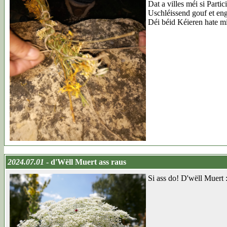
Dat a villes méi si Part
Uschléissend gouf et en
Déi béid Kéieren hate m
2024.07.01
- d'Wëll Muert ass raus
Si ass do! D'wëll Muert 