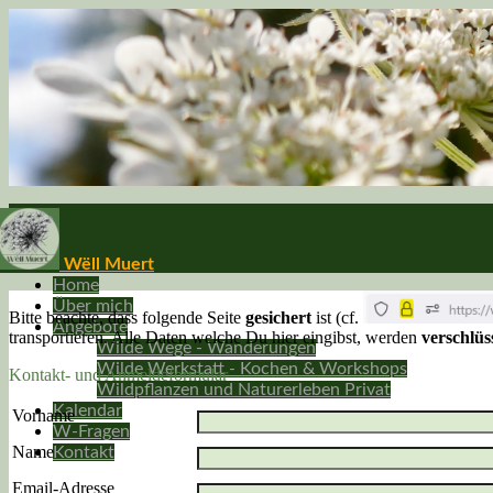
Wëll Muert
Home
Über mich
Bitte beachte, dass folgende Seite
gesichert
ist (cf.
Angebote
transportieren. Alle Daten welche Du hier eingibst, werden
verschlüs
Wilde Wege - Wanderungen
Wilde Werkstatt - Kochen & Workshops
Kontakt- und Anmeldeformular
Wildpflanzen und Naturerleben Privat
Kalendar
Vorname
W-Fragen
Name
Kontakt
Email-Adresse