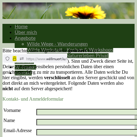
Home
Über mich
Angebote
Wilde Wege - Wanderungen
Wilde Werkstatt - Kochen & Workshops
Bitte beachte, dass folgende Seite
gesichert
ist (cf.
Wildpflanzen und Naturerleben Privat
). Sinn und Zweck dieser Seite ist,
Kalendar
Deine eventuell sensibelen persönlichen Daten über einen
W-Fragen
gesichterten Weg zu mir zu transportieren. Alle Daten welche Du
Kontakt
hier eingibst, werden
verschlüsselt
an den Server geschickt und von
dort direkt an mich weitergeleitet. Folgende Daten werden also
nicht
auf dem Server abgespeichert!
Kontakt- und Anmeldeformular
Vorname
Name
Email-Adresse