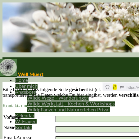
Wëll Muert
Home
Über mich
Bitte beachte, dass folgende Seite
gesichert
ist (cf.
Angebote
transportieren. Alle Daten welche Du hier eingibst, werden
verschlüs
Wilde Wege - Wanderungen
Wilde Werkstatt - Kochen & Workshops
Kontakt- und Anmeldeformular
Wildpflanzen und Naturerleben Privat
Kalendar
Vorname
W-Fragen
Name
Kontakt
Email-Adresse