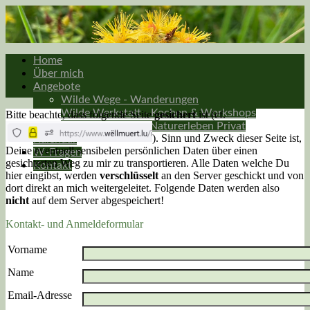
Home
Über mich
Angebote
Wilde Wege - Wanderungen
Wilde Werkstatt - Kochen & Workshops
Bitte beachte, dass folgende Seite
gesichert
ist (cf.
Wildpflanzen und Naturerleben Privat
). Sinn und Zweck dieser Seite ist,
Kalendar
Deine eventuell sensibelen persönlichen Daten über einen
W-Fragen
gesichterten Weg zu mir zu transportieren. Alle Daten welche Du
Kontakt
hier eingibst, werden
verschlüsselt
an den Server geschickt und von
dort direkt an mich weitergeleitet. Folgende Daten werden also
nicht
auf dem Server abgespeichert!
Kontakt- und Anmeldeformular
Vorname
Name
Email-Adresse