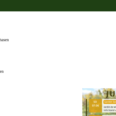
phasen
sen