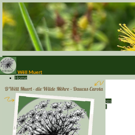
Wëll Muert
Home
Über mich
Angebote
Wilde Wege - Wanderungen
Wilde Werkstatt - Kochen & Workshops
Wildpflanzen und Naturerleben Privat
Kalendar
W-Fragen
Kontakt