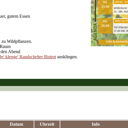
uer, gutem Essen
 zu Wildpflanzen.
n Raum
r den Abend
e' klenge' Randschelter Bistrot
ausklingen.
Datum
Uhrzeit
Info