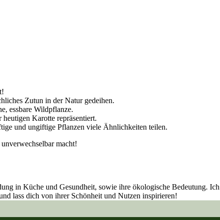
t!
chliches Zutun in der Natur gedeihen.
he, essbare Wildpflanze.
 heutigen Karotte repräsentiert.
ftige und ungiftige Pflanzen viele Ähnlichkeiten teilen.
ie unverwechselbar macht!
ndung in Küche und Gesundheit, sowie ihre ökologische Bedeutung. Ich 
und lass dich von ihrer Schönheit und Nutzen inspirieren!