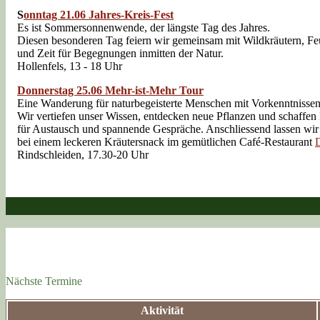
S
onntag 21.06 Jahres-Kreis-Fest
Es ist Sommersonnenwende, der längste Tag des Jahres.
Diesen besonderen Tag feiern wir gemeinsam mit Wildkräutern, Fe
und Zeit für Begegnungen inmitten der Natur.
Hollenfels, 13 - 18 Uhr
Donnerstag 25.06
Mehr
-ist-Mehr Tour
Eine Wanderung für naturbegeisterte Menschen mit Vorkenntnissen
Wir vertiefen unser Wissen, entdecken neue Pflanzen und schaffe
für Austausch und spannende Gespräche. Anschliessend lassen wi
bei einem leckeren Kräutersnack im gemütlichen Café-Restaurant
D
Rindschleiden, 17.30-20 Uhr
Nächste Termine
Aktivität