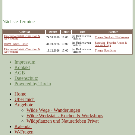
Nächste Termine
Aktivität
Datum
Uhrzeit
Info
Partner
Räucherwerkstatt - Tradition &
im Umkreis von
24.10.2026
18:00
Thema: Samhain / Halloween
Anwendung
Vichten
im Umkreis von
Samhain - Fest der Ahnen &
Jahres - Kreis - Feste
31.10.2026
13:00
Vichten
des Rückzugs
Räucherwerkstatt - Tradition &
im Umkreis von
13.12.2026
17:00
Thema: Raunächte
Anwendung
Vichten
Impressum
Kontakt
AGB
Datenschutz
Powered by Tux.lu
Home
Über mich
Angebote
Wilde Wege - Wanderungen
Wilde Werkstatt - Kochen & Workshops
Wildpflanzen und Naturerleben Privat
Kalendar
W-Fragen